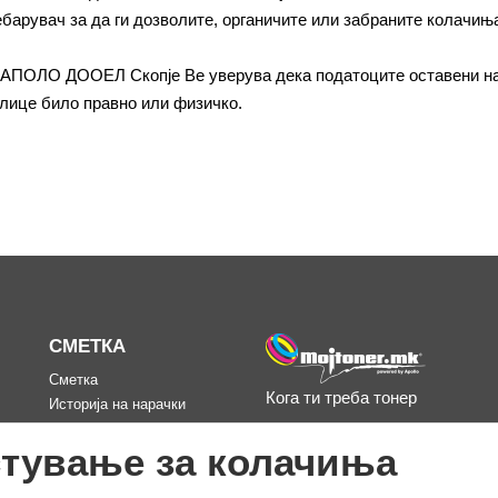
арувач за да ги дозволите, органичите или забраните колачињ
, АПОЛО ДООЕЛ Скопје Ве уверува дека податоците оставени на
 лице било правно или физичко.
СМЕТКА
Сметка
Кога ти треба тонер
Историја на нарачки
д
Омилени
тување за колачиња