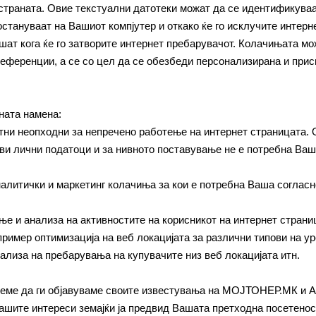
 страната. Овие текстуални датотеки можат да се идентификуваат
тануваат на Вашиот компјутер и откако ќе го исклучите интернет
шат кога ќе го затворите интернет пребарувачот. Колачињата мож
еференции, а се со цел да се обезбеди персонализирана и прис
ната намена:
тни неопходни за непречено работење на интернет страницата.
кви лични податоци и за нивното поставување не е потребна Ваш
алитички и маркетинг колачиња за кои е потребна Ваша согласн
е и анализа на активностите на корисникот на интернет стран
пример оптимизација на веб локацијата за различни типови на у
ализа на пребарувања на купувачите низ веб локацијата итн.
еме да ги објавуваме своите известувања на МОЈТОНЕР.МК и АП
Вашите интереси земајќи ја предвид Вашата претходна посетенос