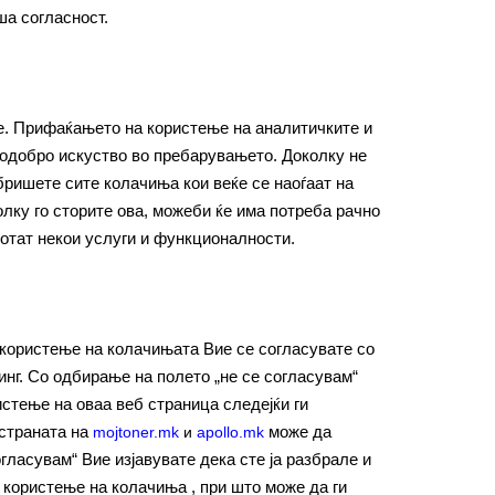
ша согласност.
е. Прифаќањето на користење на аналитичките и
подобро искуство во пребарувањето. Доколку не
бришете сите колачиња кои веќе се наоѓаат на
лку го сторите ова, можеби ќе има потреба рачно
ботат некои услуги и функционалности.
 користење на колачињата Вие се согласувате со
нг. Со одбирање на полето „не се согласувам“
стење на оваа веб страница следејќи ги
 страната на
може да
mojtoner.mk
и
apollo.mk
гласувам“ Вие изјавувате дека сте ја разбрале и
а користење на колачиња , при што може да ги