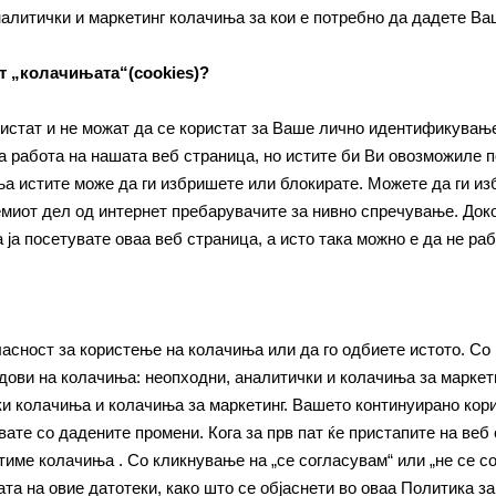
алитички и маркетинг колачиња за кои е потребно да дадете Ва
т „колачињата“(cookies)?
истат и не можат да се користат за Ваше лично идентификувањ
а работа на нашата веб страница, но истите би Ви овозможиле 
ња истите може да ги избришете или блокирате. Можете да ги из
емиот дел од интернет пребарувачите за нивно спречување. Доко
а ја посетувате оваа веб страница, а исто така можно е да не ра
ласност за користење на колачиња или да го одбиете истото. Со
дови на колачиња: неопходни, аналитички и колачиња за маркети
ки колачиња и колачиња за маркетинг. Вашето континуирано кори
вате со дадените промени. Кога за прв пат ќе пристапите на веб
тиме колачиња . Со кликнување на „се согласувам“ или „не се со
ата на овие датотеки, како што се објаснети во оваа Политика з