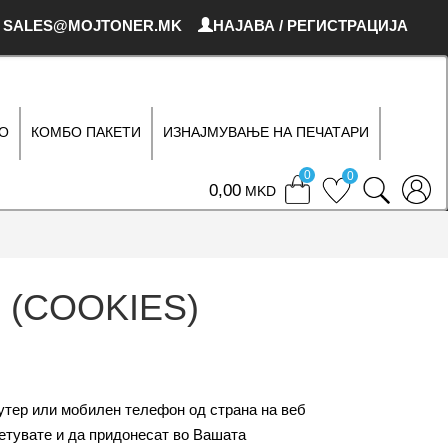
SALES@MOJTONER.MK
НАЈАВА / РЕГИСТРАЦИЈА
О
КОМБО ПАКЕТИ
ИЗНАЈМУВАЊЕ НА ПЕЧАТАРИ
0
0
0
MKD
 (COOKIES)
јутер или мобилен телефон од страна на веб
сетувате и да придонесат во Вашата