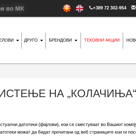
ри во МК
+389 72 302-954
ДЕЛОВИ
ДРУГО
БРЕНДОВИ
ТЕКОВНИ АКЦИИ
НОВ
ИСТЕЊЕ НА „КОЛАЧИЊА“
кстуални датотеки (фајлови), кои се сместуваат во Вашиот комп
датотеки можат да бидат прочитани од веб страниците кои ги по