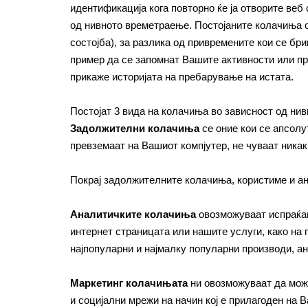
идентификација кога повторно ќе ја отворите веб
од нивното времетраење. Постојаните колачиња ос
состојба), за разлика од привремените кои се бри
пример да се запомнат Вашите активности или пр
прикаже историјата на пребарување на истата.
Постојат 3 вида на колачиња во зависност од нив
Задолжителни колачиња
се оние кои се апсолу
превземаат на Вашиот компјутер, не чуваат ника
Покрај задолжителните колачиња, користиме и ан
Аналитичките колачиња
овозможуваат испраќањ
интернет страницата или нашите услуги, како на 
најпопуларни и најмалку популарни производи, ан
Маркетинг колачињата
ни овозможуваат да мож
и социјални мрежи на начин кој е прилагоден на 