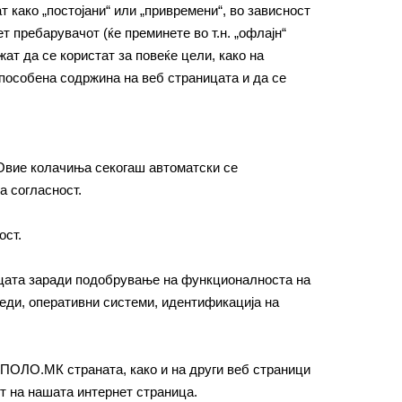
 како „постојани“ или „привремени“, во зависност
 пребарувачот (ќе преминете во т.н. „офлајн“
ат да се користат за повеќе цели, како на
пособена содржина на веб страницата и да се
 Овие колачиња секогаш автоматски се
а согласност.
ост.
ицата заради подобрување на функционалноста на
реди, оперативни системи, идентификација на
ОЛО.МК страната, како и на други веб страници
т на нашата интернет страница.