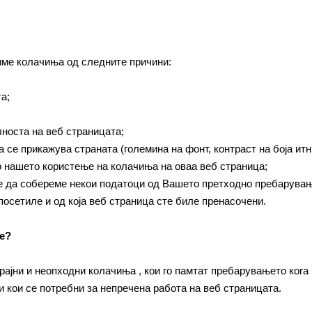
ме колачиња од следните причини:
а;
носта на веб страницата;
 се прикажува страната (големина на фонт, контраст на боја итн
со нашето користење на колачиња на оваа веб страница;
ме да собереме некои податоци од Вашето претходно пребарување
 посетиле и од која веб страница сте биле пренасочени.
ме?
рајни и неопходни колачиња , кои го памтат пребарувањето кога 
 и кои се потребни за непречена работа на веб страницата.