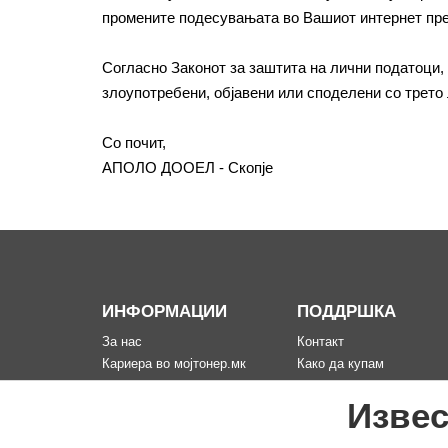
промените подесувањата во Вашиот интернет преб
Согласно Законот за заштита на лични податоци
злоупотребени, објавени или споделени со трето
Со почит,
АПОЛО ДООЕЛ - Скопје
ИНФОРМАЦИИ
ПОДДРШКА
За нас
Контакт
Кариера во мојтонер.мк
Како да купам
Информации за испорака
Рекламација за произво
Извес
Политика за приватност
Мапа на сајтот
Услови на користење