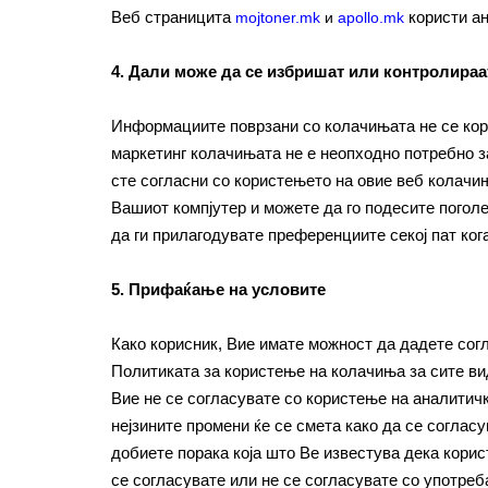
Веб страницита
користи ан
mojtoner.mk
и
apollo.mk
4. Дали може да се избришат или контролираа
Информациите поврзани со колачињата не се кор
маркетинг колачињата не е неопходно потребно з
сте согласни со користењето на овие веб колачи
Вашиот компјутер и можете да го подесите погол
да ги прилагодувате преференциите секој пат ког
5. Прифаќање на условите
Како корисник, Вие имате можност да дадете сог
Политиката за користење на колачиња за сите ви
Вие не се согласувате со користење на аналитич
нејзините промени ќе се смета како да се согласу
добиете порака која што Ве известува дека корис
се согласувате или не се согласувате со употреб