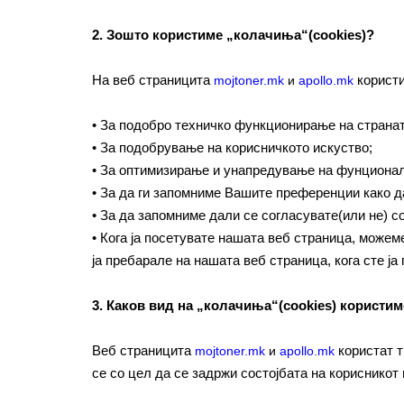
2. Зошто користиме „колачиња“(cookies)?
На веб страницита
користи
mojtoner.mk
и
apollo.mk
• За подобро техничко функционирање на странат
• За подобрување на корисничкото искуство;
• За оптимизирање и унапредување на фунционал
• За да ги запомниме Вашите преференции како да
• За да запомниме дали се согласувате(или не) 
• Кога ја посетувате нашата веб страница, може
ја пребарале на нашата веб страница, кога сте ја
3. Каков вид на „колачиња“(cookies) користи
Веб страницита
користат т
mojtoner.mk
и
apollo.mk
се со цел да се задржи состојбата на корисникот