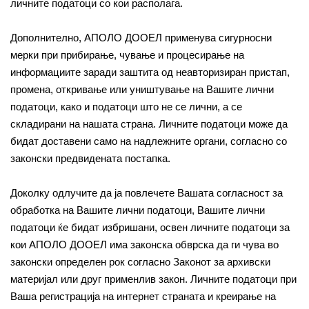
личните податоци со кои располага.
Дополнително, АПОЛО ДООЕЛ применува сигурносни
мерки при прибирање, чување и процесирање на
информациите заради заштита од неавторизиран пристап,
промена, откривање или уништување на Вашите лични
податоци, како и податоци што не се лични, а се
складирани на нашата страна. Личните податоци може да
бидат доставени само на надлежните органи, согласно со
законски предвидената постапка.
Доколку одлучите да ја повлечете Вашата согласност за
обработка на Вашите лични податоци, Вашите лични
податоци ќе бидат избришани, освен личните податоци за
кои АПОЛО ДООЕЛ има законска обврска да ги чува во
законски определен рок согласно Законот за архивски
материјал или друг применлив закон. Личните податоци при
Ваша регистрација на интернет страната и креирање на