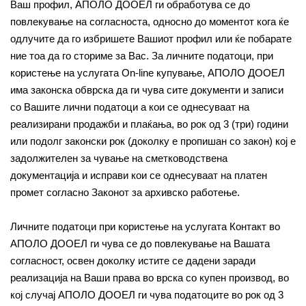
Ваш профил, АПОЛО ДООЕЛ ги обработува се до
повлекување на согласноста, односно до моментот кога ќе
одлучите да го избришете Вашиот профил или ќе побарате
ние тоа да го сториме за Вас. За личните податоци, при
користење на услугата On-line купување, АПОЛО ДООЕЛ
има законска обврска да ги чува сите документи и записи
со Вашите лични податоци а кои се однесуваат на
реализирани продажби и плаќања, во рок од 3 (три) години
или подолг законски рок (доколку е пропишан со закон) кој е
задолжителен за чување на сметководствена
документација и исправи кои се однесуваат на платен
промет согласно Законот за архивско работење.
Личните податоци при користење на услугата Контакт во
АПОЛО ДООЕЛ ги чува се до повлекување на Вашата
согласност, освен доколку истите се дадени заради
реализација на Ваши права во врска со купен производ, во
кој случај АПОЛО ДООЕЛ ги чува податоците во рок од 3