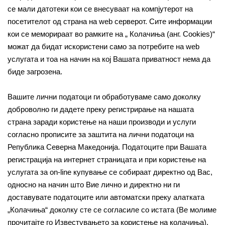
се мали датотеки кои се внесуваат на компјутерот на
посетителот од страна на web серверот. Сите информации
кои се меморираат во рамките на „ Колачиња (анг. Cookies)“
можат да бидат искористени само за потребите на web
услугата и тоа на начин на кој Вашата приватност нема да
биде загрозена.
Вашите лични податоци ги обработуваме само доколку
доброволно ги дадете преку регистрирање на нашата
страна заради користење на наши производи и услуги
согласно прописите за заштита на лични податоци на
Република Северна Македонија. Податоците при Вашата
регистрација на интернет страницата и при користење на
услугата за on-line купување се собираат директно од Вас,
односно на начин што Вие лично и директно ни ги
доставувате податоците или автоматски преку алатката
„Колачиња“ доколку сте се согласиле со истата (Ве молиме
прочитајте го Известувањето за користење на колачиња).