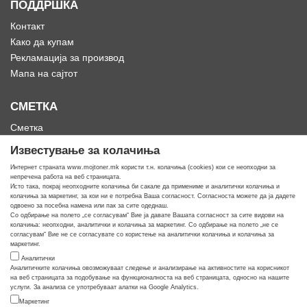
ПОДДРШКА
Контакт
Како да купам
Рекламација за производ
Мапа на сајтот
СМЕТКА
Сметка
Историја на нарачки
Известување за колачиња
Омилени
Интернет страната www.mojtoner.mk користи т.н. колачиња (cookies) кои се неопходни за
непречена работа на веб страницата.
Исто така, покрај неопходните колачиња би сакале да примениме и аналитички колачиња и
колачиња за маркетинг, за кои ни е потребна Ваша согласност. Согласноста можете да ја дадете
одвоено за посебна намена или пак за сите одеднаш.
Со одбирање на полето „се согласувам“ Вие ја давате Вашата согласност за сите видови на
Кога ти треба тонер
колачиња: неопходни, аналитички и колачиња за маркетинг. Со одбирање на полето „не се
согласувам“ Вие не се согласувате со користење на аналитички колачиња и колачиња за
маркетинг.
Аналитички
Аналитичките колачиња овозможуваат следење и анализирање на активностите на корисникот
на веб страницата за подобување на функционалноста на веб страницата, односно на нашите
услуги. За анализа се употребуваат алатки на Google Analytics.
Маркетинг