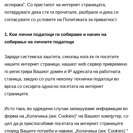
испорака”. Со пристапот на интернет страницата,
потврдувате дека сте ги прочитале, разбрале и дека се
согласувате со условите на Политиката за приватност.
1. Кои лични податоци ги собираме и начин на
собирање на личните податоци
Заради системска заштита, секогаш кога ќе ги посетите
нашите интернет страници, нашиот web сервер привремено
го регистрира Вашиот домен и IP адресата на работната
станица, заедно со уште неколку технички податоци во
врска со сесијата односно посетата на интернет
страниците.
Исто така, во одредени случаи запишуваме информации во
форма на „Колачиња (анг. Cookies)“ на Вашиот компјутер, со
цел да ја приспособиме посетата на интернет страниците
според Вашите потреби и навики. „Колачиња (анг. Cookies) “