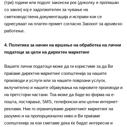
(три) години или подолг законски рок (доколку е пропишан
со закон) кој е задолжителен за чување на
сметководствена документација и исправи кои се
однесуваат на платен промет согласно Законот за архивско
работење.
4. Политика за начин на вршење на обработка на лични
податоци за цели на директен маркетинг
Вашите лични податоци може да ги користиме за да Ви
праќаме директни маркетинг соопштенија за нашите
производи и услуги или за нашите поврзани услуги,
вклучително и нашите објавувања на најновите производи и
на претстојни настани. Тоа може да биде во форма на е-
пошта, постирање, SMS, телефонски или целни интернет-
реклами. Ние го ограничуваме директниот маркетинг на
разумно и на пропорционално ниво и Ви праќаме
соопштенија за кои сметаме дека ќе бидат интересни и