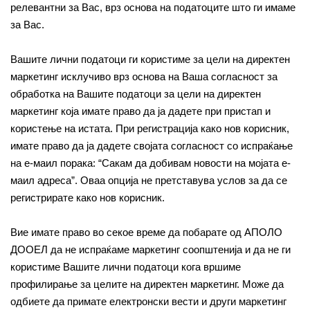
релевантни за Вас, врз основа на податоците што ги имаме
за Вас.
Вашите лични податоци ги користиме за цели на директен
маркетинг исклучиво врз основа на Ваша согласност за
обработка на Вашите податоци за цели на директен
маркетинг која имате право да ја дадете при пристап и
користење на истата. При регистрација како нов корисник,
имате право да ја дадете својата согласност со испраќање
на е-маил порака: “Сакам да добивам новости на мојата е-
маил адреса”. Оваа опција не претставува услов за да се
регистрирате како нов корисник.
Вие имате право во секое време да побарате од АПОЛО
ДООЕЛ да не испраќаме маркетинг соопштенија и да не ги
користиме Вашите лични податоци кога вршиме
профилирање за целите на директен маркетинг. Може да
одбиете да примате електронски вести и други маркетинг