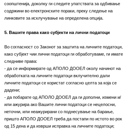
соопштенија, доколку ги следите упатствата за одбивање
содржини во електронските пораки, преку следење на
линковите за исклучување на определена опција.
5. Вашите права како субјекти на лични податоци
Во согласност со Законот за заштита на личните податоци,
како субјект чии лични податоци ги обработуваме, ги имате
следниве права:
- да се информирате од АПОЛО ДООЕЛ околу начинот на
обработката на личните податоци вклучително дали
личните податоци се користат согласно целта за која се
дадени;
- да побарате од АПОЛО ДООЕЛ да ги дополни, измени и/
или ажурира ако Вашите лични податоци се нецелосни,
неточни, или неажурирани со поднесување на барање,
пришто АПОЛО ДООЕЛ треба да постапи по истото во рок
од 15 дена и да изврши исправка на личните податоци;