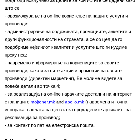
податоци исклучиво за целите за кои истите се дадени како
што се:
- овозможување на on-line користење на нашите услуги и
производи;
- администрирање на содржината, промоциите, анкетите и
други функционалности на страната, а се со цел да го
подобриме нејзиниот квалитет и услугите што ги нудиме
преку неа;
- навремено информирање на корисниците за своите
производи, како и за сите акции и промоции на своите
производи (директен маркетинг), Ве молиме видете за
повеќе детали во точка 4;
- за реализација на on-line нарачките достапни на интернет
страниците
(навремена и точна
mojtoner.mk
and
apollo.mk
испорака, наплата на цената за продадените артикли) - за
рекламација за производ;
- за контакт по пат на електронска пошта.