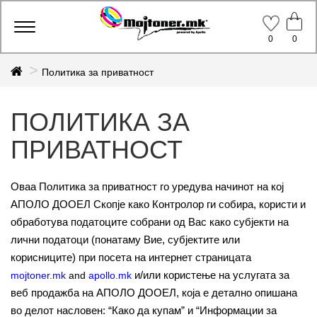
Toggle
0
0
navigation
Политика за приватност
ПОЛИТИКА ЗА
ПРИВАТНОСТ
Оваа Политика за приватност го уредува начинот на кој
АПОЛО ДООЕЛ Скопје како Контролор ги собира, користи и
обработува податоците собрани од Вас како субјекти на
лични податоци (понатаму Вие, субјектите или
корисниците) при посета на интернет страницата
и/или користење на услугата за
mojtoner.mk
and
apollo.mk
веб продажба на АПОЛО ДООЕЛ, која е детално опишана
во делот насловен: “Како да купам” и “Информации за