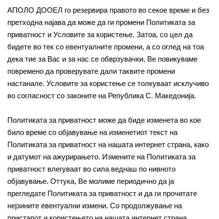
АПОЛО ДООЕЛ го резервира правото во секое време и без
претходна најава да може да ги промени Политиката за
приватност и Условите за користење. Затоа, со цел да
бидете во тек со евентуалните промени, а со оглед на тоа
дека тие за Вас и за нас се обврзувачки, Ве повикуваме
повремено да проверувате дали таквите промени
настанале. Условите за користење се толкуваат исклучиво
во согласност со законите на Република С. Македонија.
Политиката за приватност може да биде изменета во кое
било време со објавување на изменетиот текст на
Политиката за приватност на нашата интернет страна, како
и датумот на ажурирањето. Измените на Политиката за
приватност влегуваат во сила веднаш по нивното
објавување. Оттука, Ве молиме периодично да ја
прегледате Политиката за приватност и да ги прочитате
нејзините евентуални измени. Со продолжување на
пристапот и користењето на нашата интернет страна,