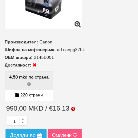
Производител:
Canon
Шифра на мојтонер.мк:
ad.canpg37bk
ОЕМ шифра:
2145B001
Достапност:
4.50
mkd по страна
220 страни
990,00 MKD / €16,13
Омилени
Додади во