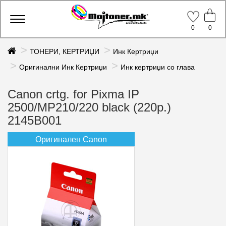
Toggle
0
0
navigation
ТОНЕРИ, КЕРТРИЏИ
Инк Кертриџи
Оригинални Инк Кертриџи
Инк кертриџи со глава
Canon crtg. for Pixma IP
2500/MP210/220 black (220p.)
2145B001
Оригинален Canon