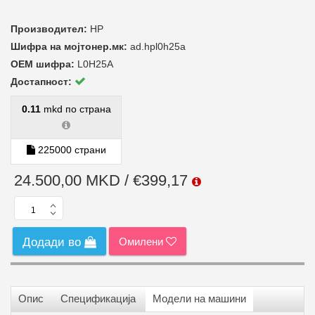
Производител:
HP
Шифра на мојтонер.мк:
ad.hpl0h25a
ОЕМ шифра:
L0H25A
Достапност:
0.11
mkd по страна
225000 страни
24.500,00 MKD / €399,17
Омилени
Додади во
Опис
Спецификација
Модели на машини