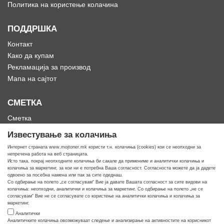
Политика на користење колачина
ПОДДРШКА
Контакт
Како да купам
Рекламација за производ
Мапа на сајтот
СМЕТКА
Сметка
Историја на нарачки
Известување за колачиња
Омилени
Интернет страната www.mojtoner.mk користи т.н. колачиња (cookies) кои се неопходни за
непречена работа на веб страницата.
Исто така, покрај неопходните колачиња би сакале да примениме и аналитички колачиња и
колачиња за маркетинг, за кои ни е потребна Ваша согласност. Согласноста можете да ја дадете
одвоено за посебна намена или пак за сите одеднаш.
Со одбирање на полето „се согласувам“ Вие ја давате Вашата согласност за сите видови на
Кога ти треба тонер
колачиња: неопходни, аналитички и колачиња за маркетинг. Со одбирање на полето „не се
согласувам“ Вие не се согласувате со користење на аналитички колачиња и колачиња за
маркетинг.
Аналитички
Аналитичките колачиња овозможуваат следење и анализирање на активностите на корисникот