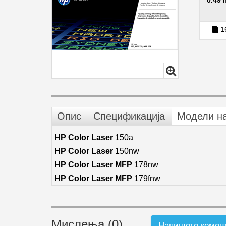
0.49
1
Опис
Спецификација
Модели н
HP Color Laser
150a
HP Color Laser
150nw
HP Color Laser MFP
178nw
HP Color Laser MFP
179fnw
Мислења (0)
Напишете комен