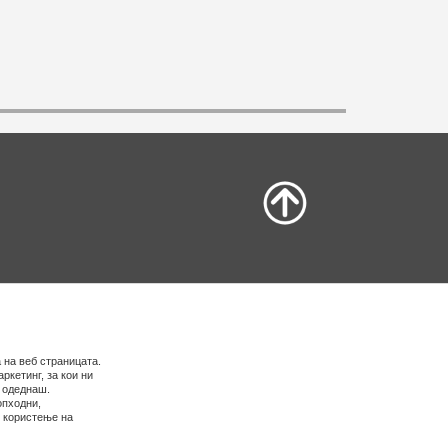
 на веб страницата.
ркетинг, за кои ни
е одеднаш.
опходни,
о користење на