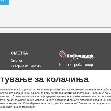
СМЕТКА
Сметка
Кога ти треба тонер
Историја на нарачки
д
Омилени
тување за колачиња
www.mojtoner.mk користи т.н. колачиња (cookies) кои се неопходни за непречена работа
неопходните колачиња би сакале да примениме и аналитички колачиња и колачиња за ма
гласност. Согласноста можете да ја дадете одвоено за посебна намена или пак за сит
ето „се согласувам“ Вие ја давате Вашата согласност за сите видови на колачиња: не
иња за маркетинг. Со одбирање на полето „не се согласувам“ Вие не се согласувате с
а и колачиња за маркетинг.