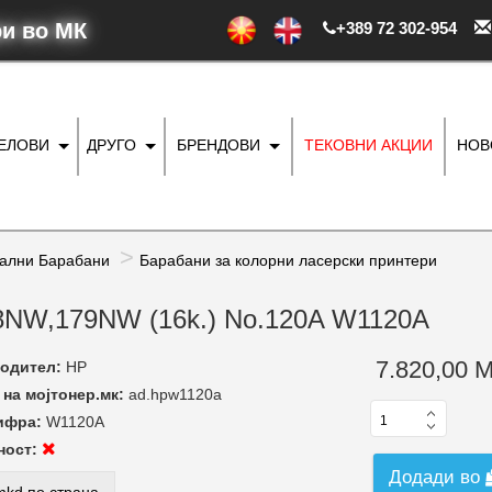
ри во МК
+389 72 302-954
ДЕЛОВИ
ДРУГО
БРЕНДОВИ
ТЕКОВНИ АКЦИИ
НОВ
ални Барабани
Барабани за колорни ласерски принтери
78NW,179NW (16k.) No.120A W1120A
7.820,00 
одител:
HP
на мојтонер.мк:
ad.hpw1120a
ифра:
W1120A
ност:
Додади во