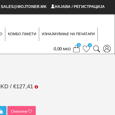
SALES@MOJTONER.MK
НАЈАВА / РЕГИСТРАЦИЈА
О
КОМБО ПАКЕТИ
ИЗНАЈМУВАЊЕ НА ПЕЧАТАРИ
0
0
0
MKD
MKD / €127,41
Омилени