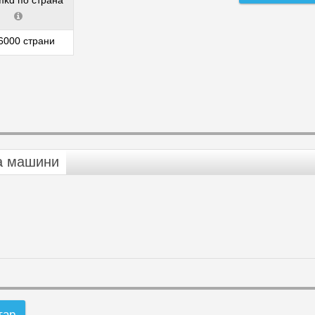
mkd по страна
6000 страни
а машини
тар