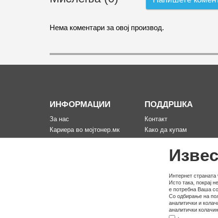
Нема коментари за овој производ.
ИНФОРМАЦИИ
ПОДДРШКА
За нас
Контакт
Кариера во мојтонер.мк
Како да купам
Информации за испорака
Рекламација за произво
Извес
Политика за приватност
Мапа на сајтот
Услови на користење
Политика на користење
Интернет страната 
Исто така, покрај 
колачина
е потребна Ваша со
Со одбирање на пол
аналитички и колач
аналитички колачињ