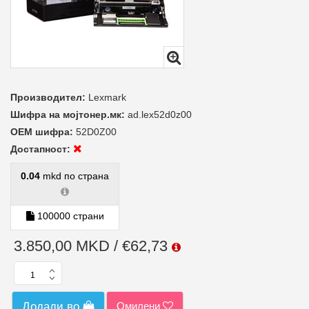
Производител:
Lexmark
Шифра на мојтонер.мк:
ad.lex52d0z00
ОЕМ шифра:
52D0Z00
Достапност:
0.04
mkd по страна
100000 страни
3.850,00 MKD / €62,73
Омилени
Додади во