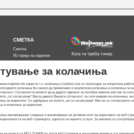
СМЕТКА
Сметка
Кога ти треба тонер
Историја на нарачки
д
Омилени
тување за колачиња
www.mojtoner.mk користи т.н. колачиња (cookies) кои се неопходни за непречена работа
неопходните колачиња би сакале да примениме и аналитички колачиња и колачиња за ма
гласност. Согласноста можете да ја дадете одвоено за посебна намена или пак за сит
ето „се согласувам“ Вие ја давате Вашата согласност за сите видови на колачиња: не
иња за маркетинг. Со одбирање на полето „не се согласувам“ Вие не се согласувате с
а и колачиња за маркетинг.
иња овозможуваат следење и анализирање на активностите на корисникот на веб стра
ционалноста на веб страницата, односно на нашите услуги. За анализа се употребува
ва на огласи од МОЈ ТОНЕР на други веб страници и друштвени мрежи и тоа прилагод