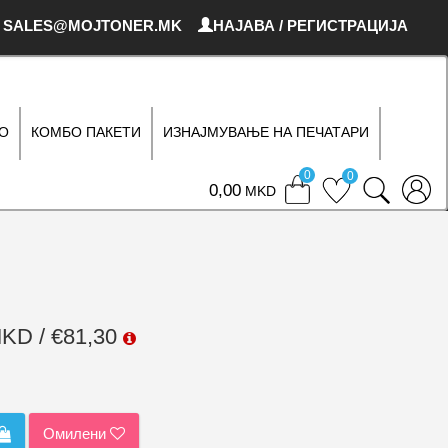
SALES@MOJTONER.MK
НАЈАВА / РЕГИСТРАЦИЈА
О
КОМБО ПАКЕТИ
ИЗНАЈМУВАЊЕ НА ПЕЧАТАРИ
0
0
0
MKD
MKD / €81,30
Омилени