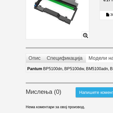
0.17
3
Опис
Спецификација
Модели н
Pantum
BP5100dn, BP5100dw, BM5100adn, B
Мислења (0)
Напишете комен
Нема коментари за овој производ.