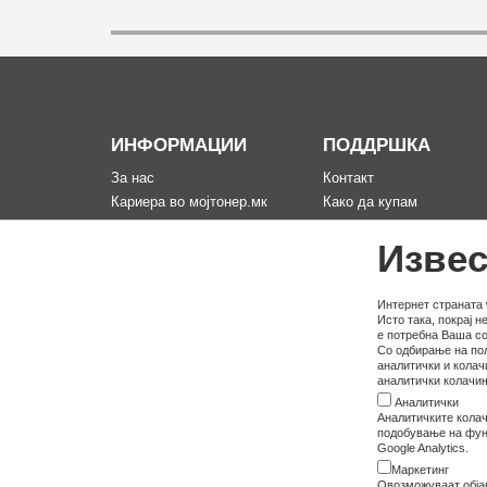
ИНФОРМАЦИИ
ПОДДРШКА
За нас
Контакт
Кариера во мојтонер.мк
Како да купам
Информации за испорака
Рекламација за произво
Извес
Политика за приватност
Мапа на сајтот
Услови на користење
Политика на користење
Интернет страната 
Исто така, покрај 
колачина
е потребна Ваша со
Со одбирање на пол
аналитички и колач
аналитички колачињ
Аналитички
Аналитичките колач
подобување на функ
Google Analytics.
Маркетинг
Овозможуваат обја