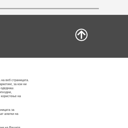
 на веб страницата.
ркетинг, за кои ни
е одеднаш.
опходни,
о користење на
ницата за
ат алатки на
ени на Вашите