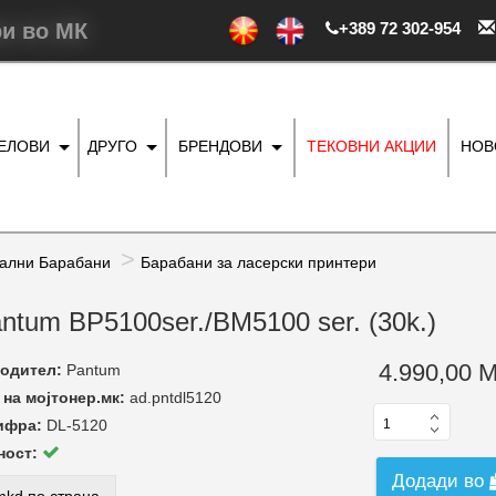
ри во МК
+389 72 302-954
ДЕЛОВИ
ДРУГО
БРЕНДОВИ
ТЕКОВНИ АКЦИИ
НОВ
ални Барабани
Барабани за ласерски принтери
antum BP5100ser./BM5100 ser. (30k.)
4.990,00 
одител:
Pantum
на мојтонер.мк:
ad.pntdl5120
ифра:
DL-5120
ност:
Додади во