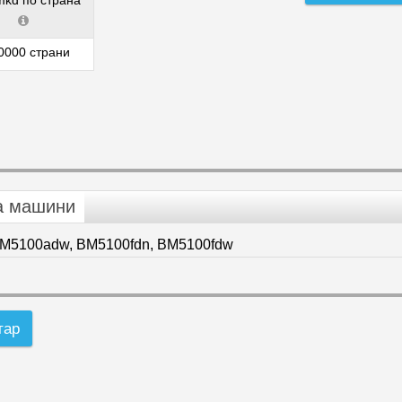
mkd по страна
0000 страни
а машини
M5100adw, BM5100fdn, BM5100fdw
тар