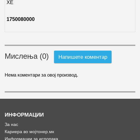
XE
1750080000
Мислења (0)
Напишете коментар
Нема коментари за овој производ.
ИНФОРМАЦИИ
За нас
Кариера во мојтонер.мк
Информации за испорака