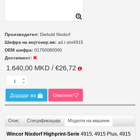
Производител:
Diebold Nixdorf
Шифра на мојтонер.мк:
ad.r.sini4915
ОЕМ шифра:
01750080000
Достапност:
1.640,00 MKD / €26,72
Омилени
Додади во
Опис
Спецификација
Модели на машини
Wincor Nixdorf Highprint-Serie
4915, 4915 Plus, 4915