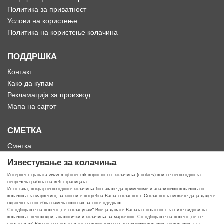
Политика за приватност
Услови на користење
Политика на користење колачина
ПОДДРШКА
Контакт
Како да купам
Рекламација за производ
Мапа на сајтот
СМЕТКА
Сметка
Историја на нарачки
Известување за колачиња
Омилени
Интернет страната www.mojtoner.mk користи т.н. колачиња (cookies) кои се неопходни за
непречена работа на веб страницата.
Исто така, покрај неопходните колачиња би сакале да примениме и аналитички колачиња и
колачиња за маркетинг, за кои ни е потребна Ваша согласност. Согласноста можете да ја дадете
одвоено за посебна намена или пак за сите одеднаш.
Со одбирање на полето „се согласувам“ Вие ја давате Вашата согласност за сите видови на
Кога ти треба тонер
колачиња: неопходни, аналитички и колачиња за маркетинг. Со одбирање на полето „не се