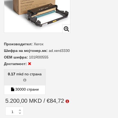
Производител:
Xerox
Шифра на мојтонер.мк:
ad.xerd3330
ОЕМ шифра:
101R00555
Достапност:
0.17
mkd по страна
30000 страни
5.200,00 MKD / €84,72