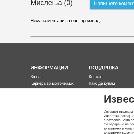
Мислења (0)
Напишете комен
Нема коментари за овој производ.
ИНФОРМАЦИИ
ПОДДРШКА
За нас
Контакт
Кариера во мојтонер.мк
Како да купам
Информации за испорака
Рекламација за произво
Извес
Политика за приватност
Мапа на сајтот
Услови на користење
Политика на користење
Интернет страната 
Исто така, покрај 
колачина
е потребна Ваша со
Со одбирање на пол
аналитички и колач
аналитички колачињ