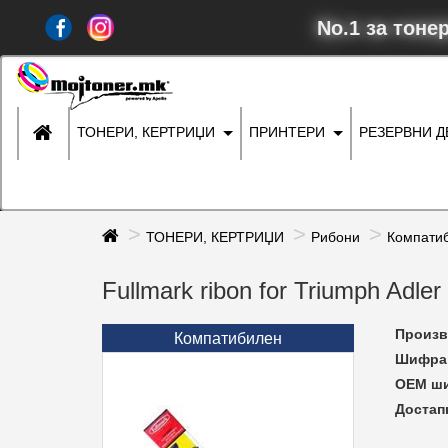
No.1 за тоне
ТОНЕРИ, КЕРТРИЏИ
ПРИНТЕРИ
РЕЗЕРВНИ 
ТОНЕРИ, КЕРТРИЏИ
Рибони
Компати
Fullmark ribon for Triumph Adl
Произв
Компатибилен
Шифра 
ОЕМ ш
Достап