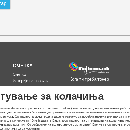
тар
СМЕТКА
Сметка
Кога ти треба тонер
Историја на нарачки
д
Омилени
тување за колачиња
www.mojtoner.mk користи т.н. колачиња (cookies) кои се неопходни за непречена работа
неопходните колачиња би сакале да примениме и аналитички колачиња и колачиња за ма
гласност. Согласноста можете да ја дадете одвоено за посебна намена или пак за сит
ето „се согласувам“ Вие ја давате Вашата согласност за сите видови на колачиња: не
иња за маркетинг. Со одбирање на полето „не се согласувам“ Вие не се согласувате с
а и колачиња за маркетинг.