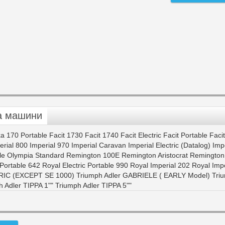
а машини
a 170 Portable Facit 1730 Facit 1740 Facit Electric Facit Portable Fac
perial 800 Imperial 970 Imperial Caravan Imperial Electric (Datalog) I
ble Olympia Standard Remington 100E Remington Aristocrat Remington 
 Portable 642 Royal Electric Portable 990 Royal Imperial 202 Royal Im
RIC (EXCEPT SE 1000) Triumph Adler GABRIELE ( EARLY Model) Triump
 Adler TIPPA 1"" Triumph Adler TIPPA 5""