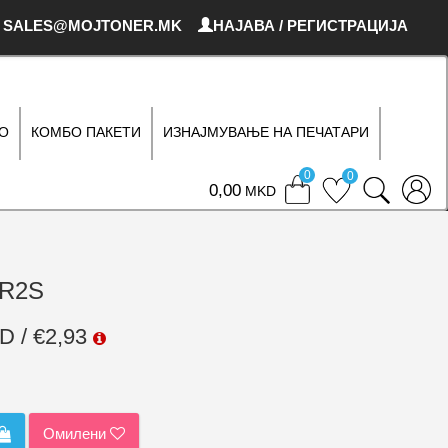
SALES@MOJTONER.MK
НАЈАВА / РЕГИСТРАЦИЈА
О
КОМБО ПАКЕТИ
ИЗНАЈМУВАЊЕ НА ПЕЧАТАРИ
0
0
0
MKD
BR2S
D / €2,93
Омилени