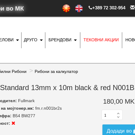
ри во МК
+389 72 302-954
ДЕЛОВИ
ДРУГО
БРЕНДОВИ
ТЕКОВНИ АКЦИИ
НОВ
билни Рибони
Рибони за калкулатор
er Standard 13mm x 10m black & red N001
180,00 MK
одител:
Fullmark
на мојтонер.мк:
fm.r.n001br2s
ифра:
B54 BW277
ност:
Додади во