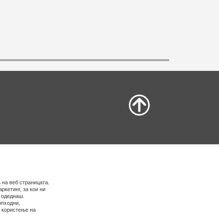
 на веб страницата.
ркетинг, за кои ни
е одеднаш.
опходни,
о користење на