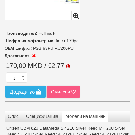
Производител:
Fullmark
Шифра на мојтонер.мк:
fm.r.n179pe
ОЕМ шифра:
PSB-63PU RC200PU
Достапност:
170,00 MKD / €2,77
Омилени
Додади во
Опис
Спецификација
Модели на машини
Citizen CBM 820 DataMega SP 216 Silver Reed MP 200 Silver
Reed SP 200 Silver Reed SP 212FC Silver Reed SP 212FD Star