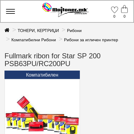
Toggle
0
0
navigation
ТОНЕРИ, КЕРТРИЏИ
Рибони
Компатибилни Рибони
Рибони за игличен принтер
Fullmark ribon for Star SP 200
PSB63PU/RC200PU
Компатибилен