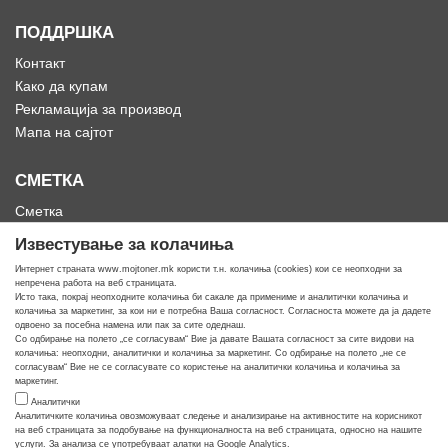
ПОДДРШКА
Контакт
Како да купам
Рекламација за производ
Мапа на сајтот
СМЕТКА
Сметка
Историја на нарачки
Известување за колачиња
Омилени
Интернет страната www.mojtoner.mk користи т.н. колачиња (cookies) кои се неопходни за
непречена работа на веб страницата.
Исто така, покрај неопходните колачиња би сакале да примениме и аналитички колачиња и
колачиња за маркетинг, за кои ни е потребна Ваша согласност. Согласноста можете да ја дадете
одвоено за посебна намена или пак за сите одеднаш.
Со одбирање на полето „се согласувам“ Вие ја давате Вашата согласност за сите видови на
Кога ти треба тонер
колачиња: неопходни, аналитички и колачиња за маркетинг. Со одбирање на полето „не се
согласувам“ Вие не се согласувате со користење на аналитички колачиња и колачиња за
маркетинг.
Аналитички
Аналитичките колачиња овозможуваат следење и анализирање на активностите на корисникот
на веб страницата за подобување на функционалноста на веб страницата, односно на нашите
услуги. За анализа се употребуваат алатки на Google Analytics.