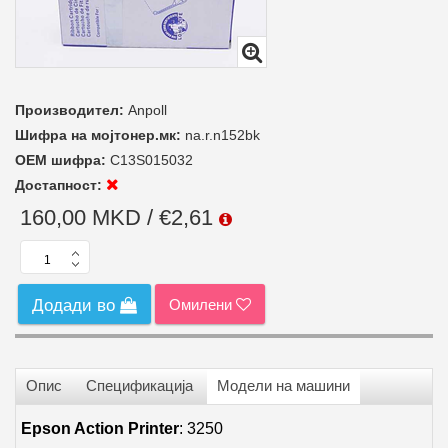
Производител:
Anpoll
Шифра на мојтонер.мк:
na.r.n152bk
ОЕМ шифра:
C13S015032
Достапност:
160,00 MKD / €2,61
Омилени
Додади во
Опис
Спецификација
Модели на машини
Epson Action Printer
:
3250