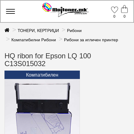
Toggle
0
0
navigation
ТОНЕРИ, КЕРТРИЏИ
Рибони
Компатибилни Рибони
Рибони за игличен принтер
HQ ribon for Epson LQ 100
C13S015032
Компатибилен