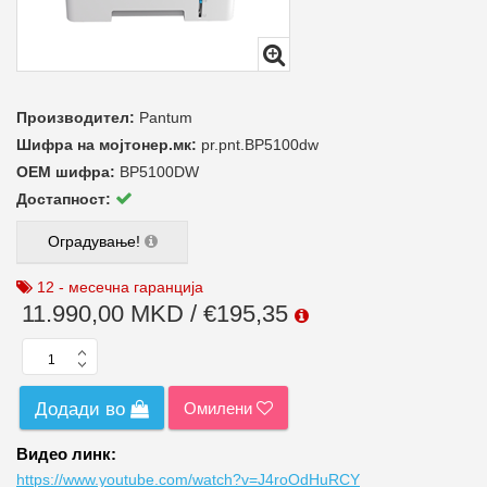
Производител:
Pantum
Шифра на мојтонер.мк:
pr.pnt.BP5100dw
ОЕМ шифра:
BP5100DW
Достапност:
Оградување!
12 - месечна гаранција
11.990,00 MKD / €195,35
Омилени
Додади во
Видео линк:
https://www.youtube.com/watch?v=J4roOdHuRCY