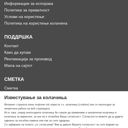
Информации за испорака
Политика за приватност
Услови на користење
Политика на користење колачина
ПОДДРШКА
Контакт
Како да купам
Рекламација за производ
Мапа на сајтот
СМЕТКА
Сметка
Историја на нарачки
Известување за колачиња
Омилени
Интернет страната www.mojtoner.mk користи т.н. колачиња (cookies) кои се неопходни за
непречена работа на веб страницата.
Исто така, покрај неопходните колачиња би сакале да примениме и аналитички колачиња и
колачиња за маркетинг, за кои ни е потребна Ваша согласност. Согласноста можете да ја дадете
одвоено за посебна намена или пак за сите одеднаш.
Со одбирање на полето „се согласувам“ Вие ја давате Вашата согласност за сите видови на