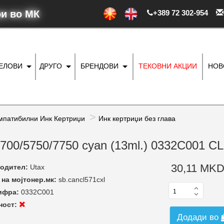
ри во МК
+389 72 302-954
ДЕЛОВИ
ДРУГО
БРЕНДОВИ
ТЕКОВНИ АКЦИИ
НОВ
мпатибилни Инк Кертриџи
Инк кертриџи без глава
5700/5750/7750 cyan (13ml.) 0332C001 C
30,11 MKD
одител:
Utax
на мојтонер.мк:
sb.cancl571cxl
ифра:
0332C001
ност:
Додади во