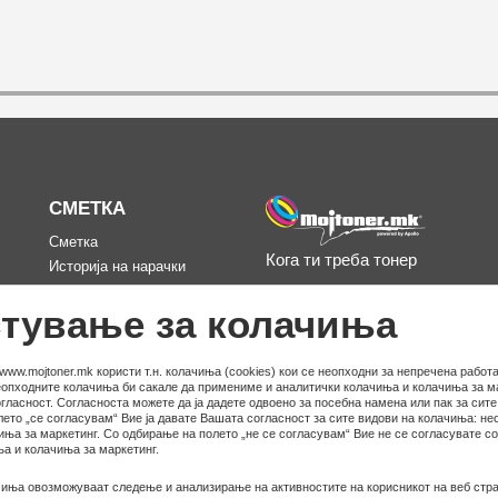
СМЕТКА
Сметка
Кога ти треба тонер
Историја на нарачки
д
Омилени
тување за колачиња
www.mojtoner.mk користи т.н. колачиња (cookies) кои се неопходни за непречена работа
неопходните колачиња би сакале да примениме и аналитички колачиња и колачиња за ма
гласност. Согласноста можете да ја дадете одвоено за посебна намена или пак за сит
ето „се согласувам“ Вие ја давате Вашата согласност за сите видови на колачиња: не
иња за маркетинг. Со одбирање на полето „не се согласувам“ Вие не се согласувате с
а и колачиња за маркетинг.
иња овозможуваат следење и анализирање на активностите на корисникот на веб стра