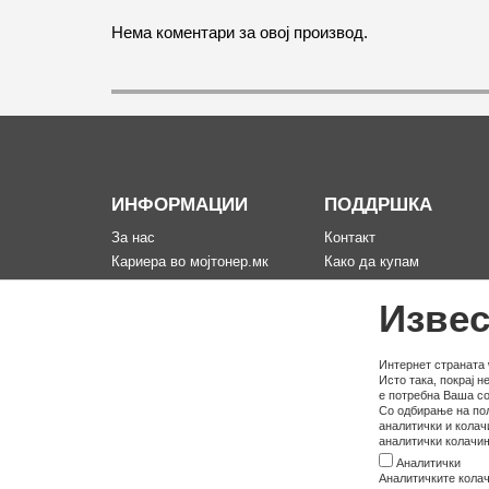
Нема коментари за овој производ.
ИНФОРМАЦИИ
ПОДДРШКА
За нас
Контакт
Кариера во мојтонер.мк
Како да купам
Информации за испорака
Рекламација за произво
Извес
Политика за приватност
Мапа на сајтот
Услови на користење
Политика на користење
Интернет страната 
Исто така, покрај 
колачина
е потребна Ваша со
Со одбирање на пол
аналитички и колач
аналитички колачињ
Аналитички
Аналитичките колач