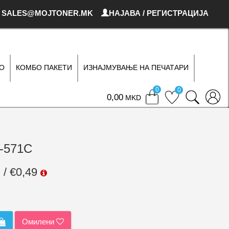
SALES@MOJTONER.MK
НАЈАВА / РЕГИСТРАЦИЈА
О
КОМБО ПАКЕТИ
ИЗНАЈМУВАЊЕ НА ПЕЧАТАРИ
0
0
0
MKD
L-571C
 / €0,49
Омилени