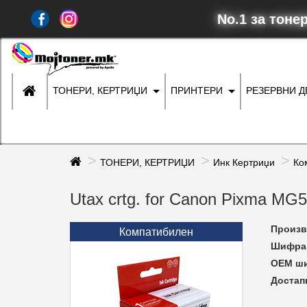
No.1 за тоне
ТОНЕРИ, КЕРТРИЏИ
ПРИНТЕРИ
РЕЗЕРВНИ 
ТОНЕРИ, КЕРТРИЏИ
Инк Кертриџи
Ко
Utax crtg. for Canon Pixma MG
Произв
Компатибилен
Шифра 
ОЕМ ш
Достап