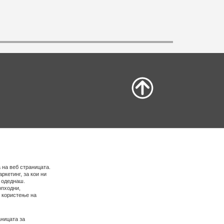
 на веб страницата.
ркетинг, за кои ни
е одеднаш.
опходни,
о користење на
ницата за