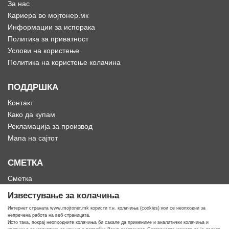
За нас
Кариера во мојтонер.мк
Информации за испорака
Политика за приватност
Услови на користење
Политика на користење колачина
ПОДДРШКА
Контакт
Како да купам
Рекламација за производ
Мапа на сајтот
СМЕТКА
Сметка
Историја на нарачки
Известување за колачиња
Омилени
Интернет страната www.mojtoner.mk користи т.н. колачиња (cookies) кои се неопходни за
непречена работа на веб страницата.
Исто така, покрај неопходните колачиња би сакале да примениме и аналитички колачиња и