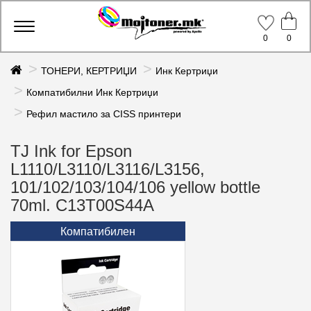
Toggle
0
0
navigation
ТОНЕРИ, КЕРТРИЏИ
Инк Кертриџи
Компатибилни Инк Кертриџи
Рефил мастило за CISS принтери
TJ Ink for Epson
L1110/L3110/L3116/L3156,
101/102/103/104/106 yellow bottle
70ml. C13T00S44A
Компатибилен