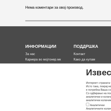
Нема коментари за овој производ.
ИНФОРМАЦИИ
ПОДДРШКА
За нас
Контакт
Кариера во мојтонер.мк
Како да купам
Информации за испорака
Рекламација за произво
Извес
Политика за приватност
Мапа на сајтот
Услови на користење
Политика на користење
Интернет страната 
Исто така, покрај 
колачина
е потребна Ваша со
Со одбирање на пол
аналитички и колач
аналитички колачињ
Аналитички
Аналитичките колач