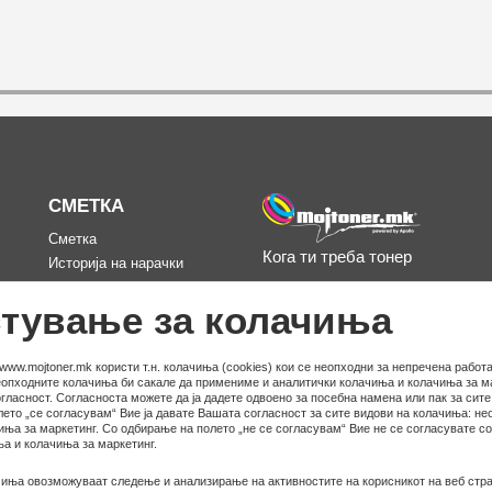
СМЕТКА
Сметка
Кога ти треба тонер
Историја на нарачки
д
Омилени
тување за колачиња
www.mojtoner.mk користи т.н. колачиња (cookies) кои се неопходни за непречена работа
неопходните колачиња би сакале да примениме и аналитички колачиња и колачиња за ма
гласност. Согласноста можете да ја дадете одвоено за посебна намена или пак за сит
ето „се согласувам“ Вие ја давате Вашата согласност за сите видови на колачиња: не
иња за маркетинг. Со одбирање на полето „не се согласувам“ Вие не се согласувате с
а и колачиња за маркетинг.
иња овозможуваат следење и анализирање на активностите на корисникот на веб стра