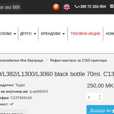
ри во МК
+389 72 302-954
ДЕЛОВИ
ДРУГО
БРЕНДОВИ
ТЕКОВНИ АКЦИИ
НОВ
мпатибилни Инк Кертриџи
Рефил мастило за CISS принтери
00/L382/L1300/L3060 black bottle 70ml. 
250,00 MK
одител:
Topjet
на мојтонер.мк:
tj.ept66414
ифра:
C13T66414A
ност:
Додади во