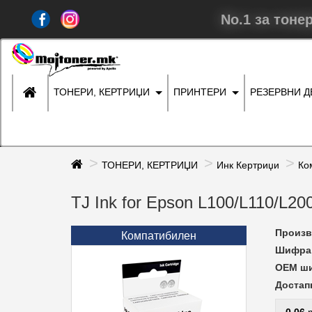
No.1 за тоне
ТОНЕРИ, КЕРТРИЏИ
ПРИНТЕРИ
РЕЗЕРВНИ 
ТОНЕРИ, КЕРТРИЏИ
Инк Кертриџи
Ко
TJ Ink for Epson L100/L110/L2
Произв
Компатибилен
Шифра 
ОЕМ ш
Достап