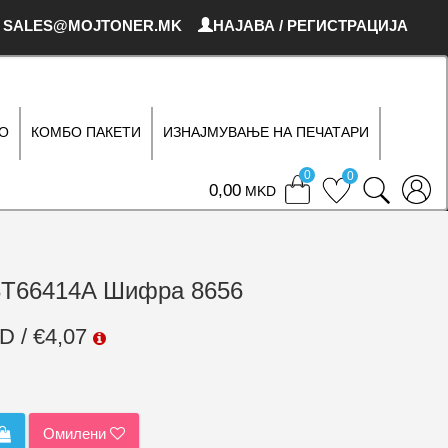
SALES@MOJTONER.MK
НАЈАВА / РЕГИСТРАЦИЈА
О
КОМБО ПАКЕТИ
ИЗНАЈМУВАЊЕ НА ПЕЧАТАРИ
0
0
0
MKD
C13T66414A Шифра 8656
D / €4,07
Омилени