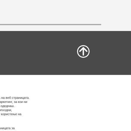
 на веб страницата.
ркетинг, за кои ни
е одеднаш.
опходни,
о користење на
ницата за