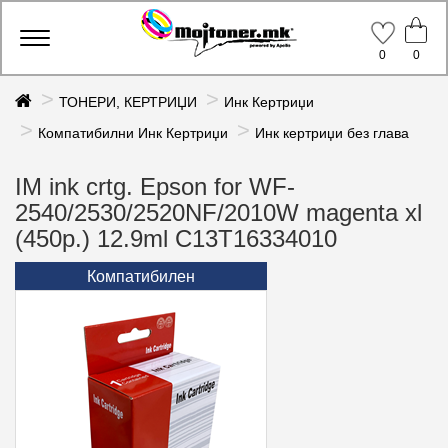
Toggle
0
0
navigation
ТОНЕРИ, КЕРТРИЏИ
Инк Кертриџи
Компатибилни Инк Кертриџи
Инк кертриџи без глава
IM ink crtg. Epson for WF-
2540/2530/2520NF/2010W magenta xl
(450p.) 12.9ml C13T16334010
Компатибилен