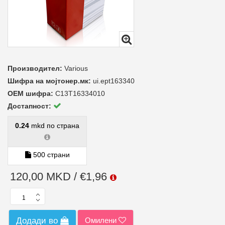
Производител:
Various
Шифра на мојтонер.мк:
ui.ept163340
ОЕМ шифра:
C13T16334010
Достапност:
0.24
mkd по страна
500 страни
120,00 MKD / €1,96
Омилени
Додади во