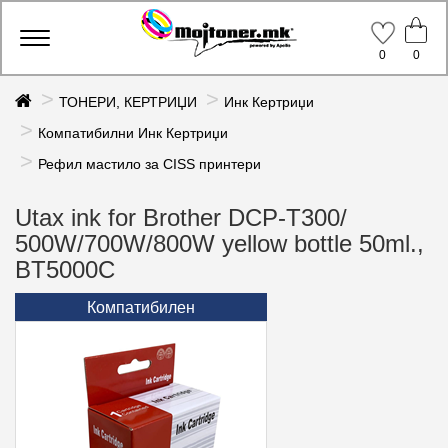
Toggle
0
0
navigation
ТОНЕРИ, КЕРТРИЏИ
Инк Кертриџи
Компатибилни Инк Кертриџи
Рефил мастило за CISS принтери
Utax ink for Brother DCP-T300/
500W/700W/800W yellow bottle 50ml.,
BT5000C
Компатибилен