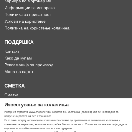
Кариера во мојтонер.мк
Информации за испорака
Политика за приватност
Услови на користење
Политика на користење колачина
ПОДДРШКА
Контакт
Како да купам
Рекламација за производ
Мапа на сајтот
СМЕТКА
Сметка
Историја на нарачки
Известување за колачиња
Омилени
Интернет страната www.mojtoner.mk користи т.н. колачиња (cookies) кои се неопходни за
непречена работа на веб страницата.
Исто така, покрај неопходните колачиња би сакале да примениме и аналитички колачиња и
колачиња за маркетинг, за кои ни е потребна Ваша согласност. Согласноста можете да ја дадете
одвоено за посебна намена или пак за сите одеднаш.