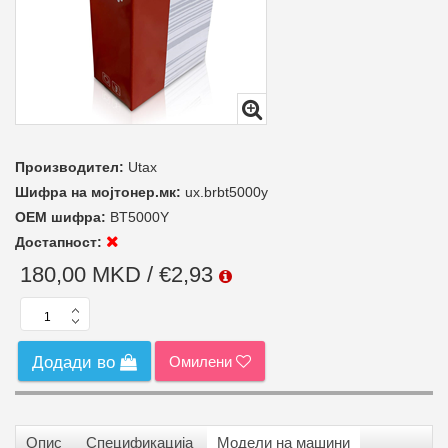
Производител:
Utax
Шифра на мојтонер.мк:
ux.brbt5000y
ОЕМ шифра:
BT5000Y
Достапност:
180,00 MKD / €2,93
Омилени
Додади во
Опис
Спецификација
Модели на машини