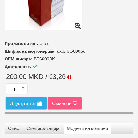
Производител:
Utax
Шифра на мојтонер.мк:
ux.brbt6000bk
ОЕМ шифра:
BT6000BK
Достапност:
200,00 MKD / €3,26
Омилени
Додади во
Опис
Спецификација
Модели на машини