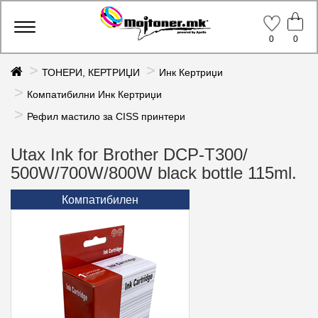
Toggle
0
0
navigation
ТОНЕРИ, КЕРТРИЏИ
Инк Кертриџи
Компатибилни Инк Кертриџи
Рефил мастило за CISS принтери
Utax Ink for Brother DCP-T300/
500W/700W/800W black bottle 115ml.
Компатибилен