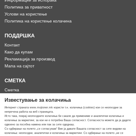
Информации за испорака
Политика за приватност
Услови на користење
Политика на користење колачина
ПОДДРШКА
Контакт
Како да купам
Рекламација за производ
Мапа на сајтот
СМЕТКА
Сметка
Историја на нарачки
Известување за колачиња
Омилени
Интернет страната www.mojtoner.mk користи т.н. колачиња (cookies) кои се неопходни за
непречена работа на веб страницата.
Исто така, покрај неопходните колачиња би сакале да примениме и аналитички колачиња и
колачиња за маркетинг, за кои ни е потребна Ваша согласност. Согласноста можете да ја дадете
одвоено за посебна намена или пак за сите одеднаш.
Со одбирање на полето „се согласувам“ Вие ја давате Вашата согласност за сите видови на
Кога ти треба тонер
колачиња: неопходни, аналитички и колачиња за маркетинг. Со одбирање на полето „не се