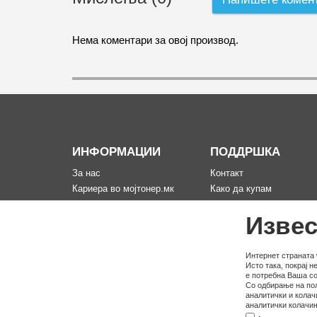
Нема коментари за овој производ.
ИНФОРМАЦИИ
ПОДДРШКА
За нас
Контакт
Кариера во мојтонер.мк
Како да купам
Информации за испорака
Рекламација за произво
Извес
Политика за приватност
Мапа на сајтот
Услови на користење
Политика на користење
Интернет страната 
Исто така, покрај 
колачина
е потребна Ваша со
Со одбирање на пол
аналитички и колач
аналитички колачињ