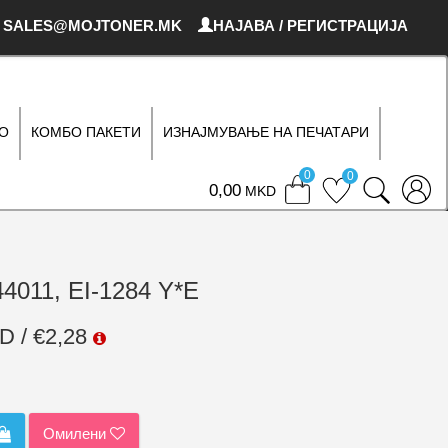
SALES@MOJTONER.MK
НАЈАВА / РЕГИСТРАЦИЈА
О
КОМБО ПАКЕТИ
ИЗНАЈМУВАЊЕ НА ПЕЧАТАРИ
0
0
0
MKD
44011, EI-1284 Y*E
D / €2,28
Омилени