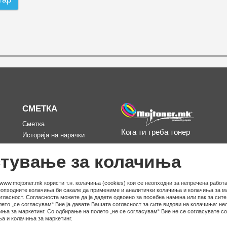
СМЕТКА
Сметка
Кога ти треба тонер
Историја на нарачки
д
Омилени
тување за колачиња
www.mojtoner.mk користи т.н. колачиња (cookies) кои се неопходни за непречена работа
неопходните колачиња би сакале да примениме и аналитички колачиња и колачиња за ма
гласност. Согласноста можете да ја дадете одвоено за посебна намена или пак за сит
ето „се согласувам“ Вие ја давате Вашата согласност за сите видови на колачиња: не
иња за маркетинг. Со одбирање на полето „не се согласувам“ Вие не се согласувате с
а и колачиња за маркетинг.