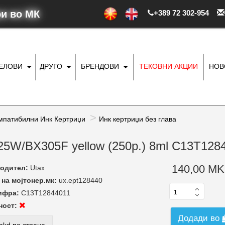
ри во МК
+389 72 302-954
ДЕЛОВИ
ДРУГО
БРЕНДОВИ
ТЕКОВНИ АКЦИИ
НОВ
мпатибилни Инк Кертриџи
Инк кертриџи без глава
/425W/BX305F yellow (250p.) 8ml C13T128
140,00 MK
одител:
Utax
на мојтонер.мк:
ux.ept128440
ифра:
C13T12844011
ност:
Додади во