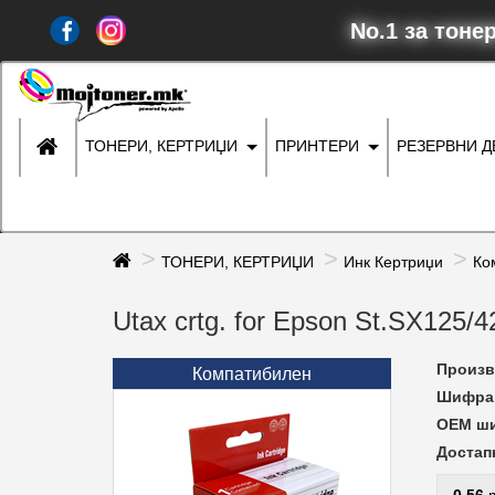
No.1 за тоне
ТОНЕРИ, КЕРТРИЏИ
ПРИНТЕРИ
РЕЗЕРВНИ 
ТОНЕРИ, КЕРТРИЏИ
Инк Кертриџи
Ко
Utax crtg. for Epson St.SX125
Произв
Компатибилен
Шифра 
ОЕМ ш
Достап