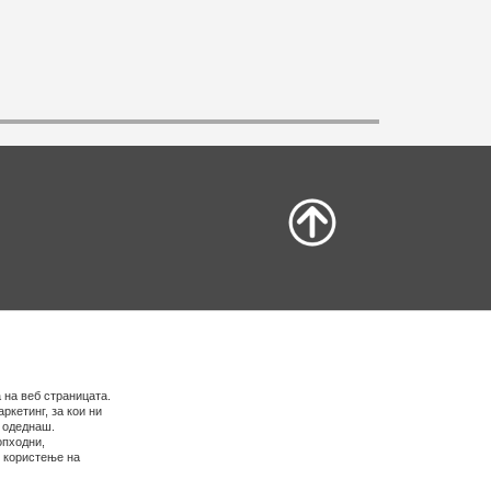
 на веб страницата.
ркетинг, за кои ни
е одеднаш.
опходни,
о користење на