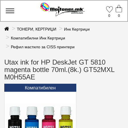
Toggle
0
0
navigation
ТОНЕРИ, КЕРТРИЏИ
Инк Кертриџи
Компатибилни Инк Кертриџи
Рефил мастило за CISS принтери
Utax ink for HP DeskJet GT 5810
magenta bottle 70ml.(8k.) GT52MXL
M0H55AE
Компатибилен