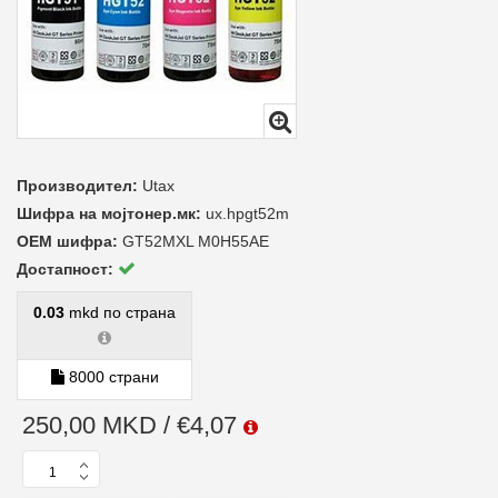
Производител:
Utax
Шифра на мојтонер.мк:
ux.hpgt52m
ОЕМ шифра:
GT52MXL M0H55AE
Достапност:
0.03
mkd по страна
8000 страни
250,00 MKD / €4,07