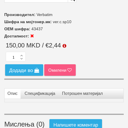
Производител:
Verbatim
Шифра на мојтонер.мк:
ver.c.sp10
ОЕМ шифра:
43437
Достапност:
150,00 MKD / €2,44
Омилени
Додади во
Опис
Спецификација
Потрошен материјал
Мислења (0)
Напишете коментар