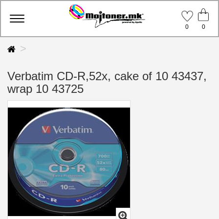
Toggle
0
0
navigation
Verbatim CD-R,52x, cake of 10 43437,
wrap 10 43725