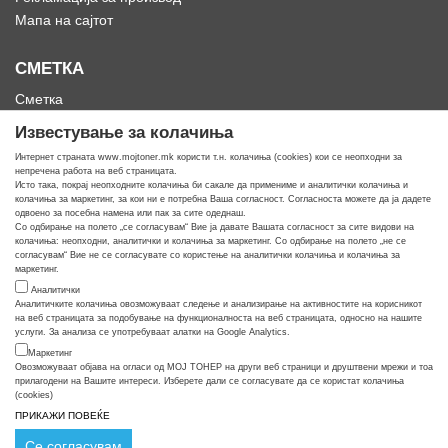
Мапа на сајтот
СМЕТКА
Сметка
Историја на нарачки
Известување за колачиња
Омилени
Интернет страната www.mojtoner.mk користи т.н. колачиња (cookies) кои се неопходни за
непречена работа на веб страницата.
Исто така, покрај неопходните колачиња би сакале да примениме и аналитички колачиња и
колачиња за маркетинг, за кои ни е потребна Ваша согласност. Согласноста можете да ја дадете
одвоено за посебна намена или пак за сите одеднаш.
Со одбирање на полето „се согласувам“ Вие ја давате Вашата согласност за сите видови на
Кога ти треба тонер
колачиња: неопходни, аналитички и колачиња за маркетинг. Со одбирање на полето „не се
согласувам“ Вие не се согласувате со користење на аналитички колачиња и колачиња за
маркетинг.
Аналитички
Аналитичките колачиња овозможуваат следење и анализирање на активностите на корисникот
на веб страницата за подобување на функционалноста на веб страницата, односно на нашите
услуги. За анализа се употребуваат алатки на Google Analytics.
Маркетинг
Овозможуваат објава на огласи од МОЈ ТОНЕР на други веб страници и друштвени мрежи и тоа
прилагодени на Вашите интереси. Изберете дали се согласувате да се користат колачиња
(cookies)
ПРИКАЖИ ПОВЕЌЕ
© COPYRIGHT APOLLO 2026
Се согласувам