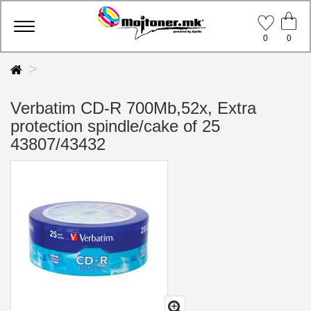
Toggle
0
0
navigation
Verbatim CD-R 700Mb,52x, Extra
protection spindle/cake of 25
43807/43432