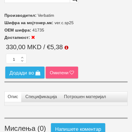
Производител:
Verbatim
Шифра на мојтонер.мк:
ver.c.sp25
ОЕМ шифра:
41735
Достапност:
330,00 MKD / €5,38
Омилени
Додади во
Опис
Спецификација
Потрошен материјал
Мислења (0)
Напишете коментар