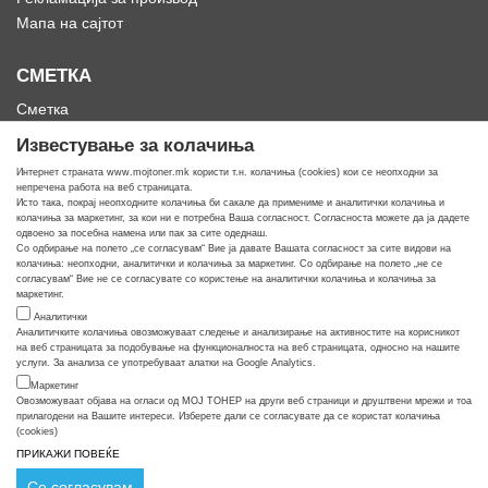
Мапа на сајтот
СМЕТКА
Сметка
Историја на нарачки
Известување за колачиња
Омилени
Интернет страната www.mojtoner.mk користи т.н. колачиња (cookies) кои се неопходни за
непречена работа на веб страницата.
Исто така, покрај неопходните колачиња би сакале да примениме и аналитички колачиња и
колачиња за маркетинг, за кои ни е потребна Ваша согласност. Согласноста можете да ја дадете
одвоено за посебна намена или пак за сите одеднаш.
Со одбирање на полето „се согласувам“ Вие ја давате Вашата согласност за сите видови на
Кога ти треба тонер
колачиња: неопходни, аналитички и колачиња за маркетинг. Со одбирање на полето „не се
согласувам“ Вие не се согласувате со користење на аналитички колачиња и колачиња за
маркетинг.
Аналитички
Аналитичките колачиња овозможуваат следење и анализирање на активностите на корисникот
на веб страницата за подобување на функционалноста на веб страницата, односно на нашите
услуги. За анализа се употребуваат алатки на Google Analytics.
Маркетинг
Овозможуваат објава на огласи од МОЈ ТОНЕР на други веб страници и друштвени мрежи и тоа
прилагодени на Вашите интереси. Изберете дали се согласувате да се користат колачиња
(cookies)
ПРИКАЖИ ПОВЕЌЕ
© COPYRIGHT APOLLO 2026
Се согласувам