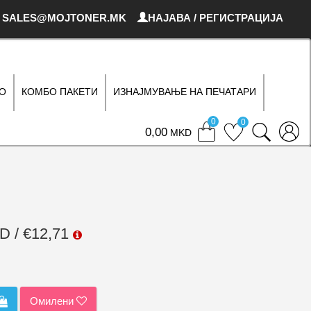
SALES@MOJTONER.MK
НАЈАВА / РЕГИСТРАЦИЈА
О
КОМБО ПАКЕТИ
ИЗНАЈМУВАЊЕ НА ПЕЧАТАРИ
0
0
0
MKD
D / €12,71
Омилени