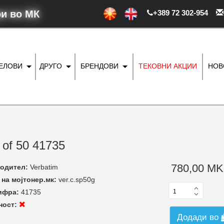
ри во МК
+389 72 302-954
ДЕЛОВИ
ДРУГО
БРЕНДОВИ
ТЕКОВНИ АКЦИИ
НОВ
of 50 41735
780,00 MK
одител:
Verbatim
на мојтонер.мк:
ver.c.sp50g
ифра:
41735
ност:
Додади во