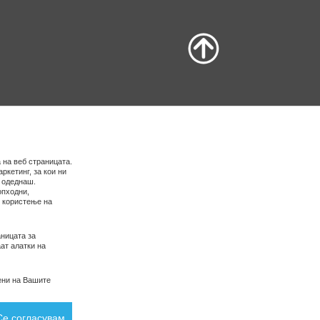
 на веб страницата.
ркетинг, за кои ни
е одеднаш.
опходни,
о користење на
ницата за
ат алатки на
ени на Вашите
Се согласувам