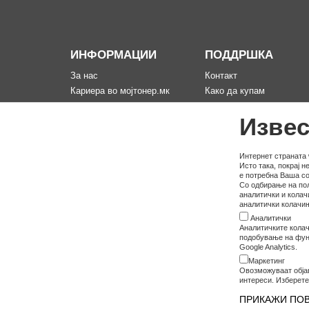
ИНФОРМАЦИИ
ПОДДРШКА
За нас
Контакт
Кариера во мојтонер.мк
Како да купам
Информации за испорака
Рекламација за произво
Извес
Политика за приватност
Мапа на сајтот
Услови на користење
Политика на користење
Интернет страната 
Исто така, покрај 
колачина
е потребна Ваша со
Со одбирање на пол
аналитички и колач
аналитички колачињ
Аналитички
Аналитичките колач
подобување на функ
Google Analytics.
Маркетинг
Овозможуваат обја
интереси. Изберете
ПРИКАЖИ ПО