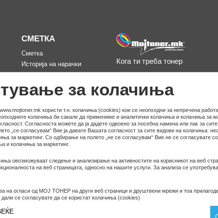
СМЕТКА
Сметка
Кога ти треба тонер
Историја на нарачки
д
Омилени
тување за колачиња
www.mojtoner.mk користи т.н. колачиња (cookies) кои се неопходни за непречена работа
неопходните колачиња би сакале да примениме и аналитички колачиња и колачиња за ма
гласност. Согласноста можете да ја дадете одвоено за посебна намена или пак за сит
ето „се согласувам“ Вие ја давате Вашата согласност за сите видови на колачиња: не
иња за маркетинг. Со одбирање на полето „не се согласувам“ Вие не се согласувате с
а и колачиња за маркетинг.
иња овозможуваат следење и анализирање на активностите на корисникот на веб стра
ционалноста на веб страницата, односно на нашите услуги. За анализа се употребува
ва на огласи од МОЈ ТОНЕР на други веб страници и друштвени мрежи и тоа прилагод
© COPYRIGHT APOLLO 2026
 дали се согласувате да се користат колачиња (cookies)
ВЕЌЕ