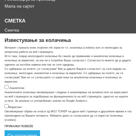
Мапа на сајтот
СМЕТКА
Сметка
Историја на нарачки
Известување за колачиња
Омилени
Интернет страната www.mojtoner.mk користи т.н. колачиња (cookies) кои се неопходни за
непречена работа на веб страницата.
Исто така, покрај неопходните колачиња би сакале да примениме и аналитички колачиња и
колачиња за маркетинг, за кои ни е потребна Ваша согласност. Согласноста можете да ја дадете
одвоено за посебна намена или пак за сите одеднаш.
Со одбирање на полето „се согласувам“ Вие ја давате Вашата согласност за сите видови на
Кога ти треба тонер
колачиња: неопходни, аналитички и колачиња за маркетинг. Со одбирање на полето „не се
согласувам“ Вие не се согласувате со користење на аналитички колачиња и колачиња за
маркетинг.
Аналитички
Аналитичките колачиња овозможуваат следење и анализирање на активностите на корисникот
на веб страницата за подобување на функционалноста на веб страницата, односно на нашите
услуги. За анализа се употребуваат алатки на Google Analytics.
Маркетинг
Овозможуваат објава на огласи од МОЈ ТОНЕР на други веб страници и друштвени мрежи и тоа
прилагодени на Вашите интереси. Изберете дали се согласувате да се користат колачиња
(cookies)
ПРИКАЖИ ПОВЕЌЕ
© COPYRIGHT APOLLO 2026
Се согласувам