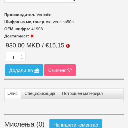
Производител:
Verbatim
Шифра на мојтонер.мк:
ver.c.sp50p
ОЕМ шифра:
41908
Достапност:
930,00 MKD / €15,15
Омилени
Додади во
Опис
Спецификација
Потрошен материјал
Мислења (0)
Напишете коментар