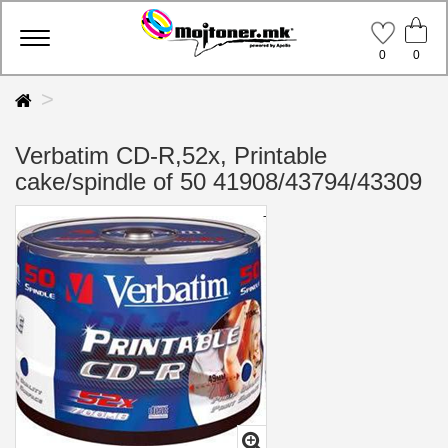
Toggle
0
0
navigation
Verbatim CD-R,52x, Printable
cake/spindle of 50 41908/43794/43309