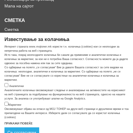
Мапа на сајтот
СМЕТКА
Сметка
Историја на нарачки
Известување за колачиња
Омилени
Интернет страната www.mojtoner.mk користи т.н. колачиња (cookies) кои се неопходни за
непречена работа на веб страницата.
Исто така, покрај неопходните колачиња би сакале да примениме и аналитички колачиња и
колачиња за маркетинг, за кои ни е потребна Ваша согласност. Согласноста можете да ја дадете
одвоено за посебна намена или пак за сите одеднаш.
Со одбирање на полето „се согласувам“ Вие ја давате Вашата согласност за сите видови на
Кога ти треба тонер
колачиња: неопходни, аналитички и колачиња за маркетинг. Со одбирање на полето „не се
согласувам“ Вие не се согласувате со користење на аналитички колачиња и колачиња за
маркетинг.
Аналитички
Аналитичките колачиња овозможуваат следење и анализирање на активностите на корисникот
на веб страницата за подобување на функционалноста на веб страницата, односно на нашите
услуги. За анализа се употребуваат алатки на Google Analytics.
Маркетинг
Овозможуваат објава на огласи од МОЈ ТОНЕР на други веб страници и друштвени мрежи и тоа
прилагодени на Вашите интереси. Изберете дали се согласувате да се користат колачиња
(cookies)
ПРИКАЖИ ПОВЕЌЕ
© COPYRIGHT APOLLO 2026
Се согласувам