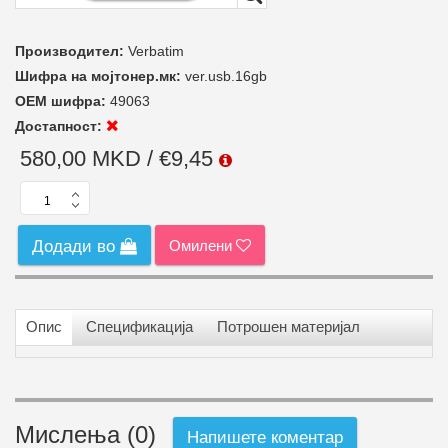
Производител:
Verbatim
Шифра на мојтонер.мк:
ver.usb.16gb
ОЕМ шифра:
49063
Достапност:
580,00 MKD / €9,45
Омилени
Додади во
Опис
Спецификација
Потрошен материјал
Мислења (0)
Напишете коментар