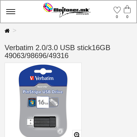
Toggle
0
0
navigation
Verbatim 2.0/3.0 USB stick16GB
49063/98696/49316