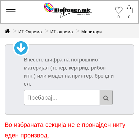
Toggle
0
0
navigation
ИТ Опрема
ИТ опрема
Монитори
Внесете шифра на потрошниот
материјал (тонер, кертриџ, рибон
итн.) или модел на принтер, бренд и
сл.
Во избраната секција не е пронајден ниту
еден производ.